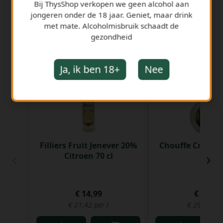
Bij ThysShop verkopen we geen alcohol aan
jongeren onder de 18 jaar. Geniet, maar drink
met mate. Alcoholmisbruik schaadt de
gezondheid
GERELATEERDE PRODUCTEN
Ja, ik ben 18+
Nee
Filliers Fruit Jenever 20%
Chouffe Cream 2
‹
›
Citroen 70 cl
€ 14,99
€ 20,58
€ 21,42 per l
€ 29,40 per