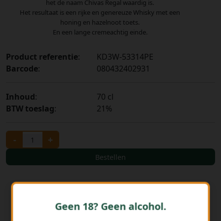
het de naam Chivas Regal waardig is.
Het resultaat is een rijke en genereuze Whisky met een
honing en hazelnoot toets.
En een lange cremeachtig einde.
Product referentie
:
KD3W-53314PE
Barcode
:
080432402931
Inhoud
:
70 cl
BTW toeslag
:
21%
-
+
Bestellen
Geen 18? Geen alcohol.