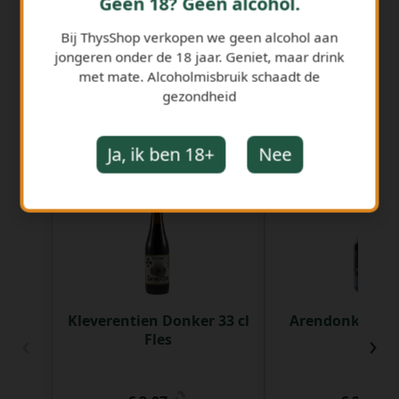
Geen 18? Geen alcohol.
Bij ThysShop verkopen we geen alcohol aan
jongeren onder de 18 jaar. Geniet, maar drink
met mate. Alcoholmisbruik schaadt de
gezondheid
GERELATEERDE PRODUCTEN
Ja, ik ben 18+
Nee
Kleverentien Donker 33 cl
Arendonker Bru
‹
›
Fles
Fles