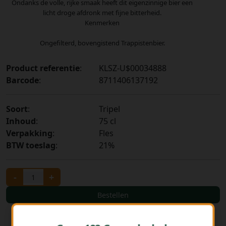
Ondanks de volle, rijke smaak heeft dit eigenzinnige bier een
licht droge afdronk met fijne bitterheid.
Kenmerken
Ongefilterd, bovengistend Trappistenbier.
Product referentie
:
KLSZ-U$00034888
Barcode
:
8711406137192
Soort
:
Tripel
Inhoud
:
75 cl
Verpakking
:
Fles
BTW toeslag
:
21%
-
+
Bestellen