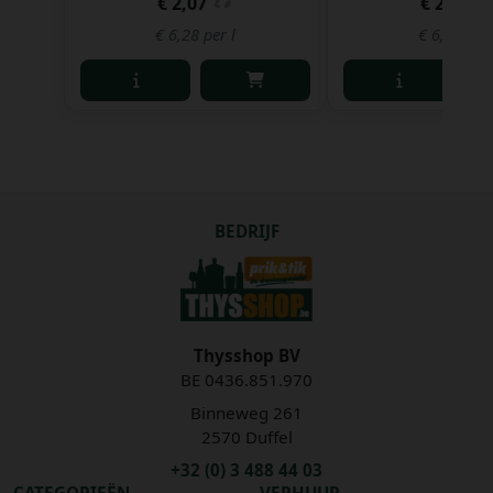
€ 2,07
€ 2,13
€ 6,28 per l
€ 6,46 per 
BEDRIJF
Thysshop BV
BE 0436.851.970
Binneweg 261
2570 Duffel
+32 (0) 3 488 44 03
CATEGORIEËN
VERHUUR