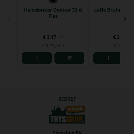
Heindonker Donker 33 cl
Leffe Bruin 33 cl
‹
›
Fles
€ 2,17
€ 39,03
€ 6,58 per l
€ 4,93 per 
BEDRIJF
Thysshop BV