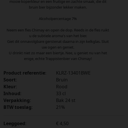
mooie koperkleur en een fruitige en zachte smaak, die dit
bruin bier bijzonder lekker maken.
Alcoholpercentage 7%
Neem een fles Chimay en open de dop. Reeds in de fles ruikt
u de subtiele aroma's van het bier.
Giet dit onnavolgbare gerstenat daarna in zijn kelkglas. Sluit
uw ogen en geniet.
U drinkt niet zo maar een biertje. Nee, u geniet nu van het
enige, echte Trappistenbier van Chimay!
Product referentie
:
KLRZ-13401BWE
Soort
:
Bruin
Kleur
:
Rood
Inhoud
:
33 cl
Verpakking
:
Bak 24 st
BTW toeslag
:
21%
Leeggoed
:
€ 4,50