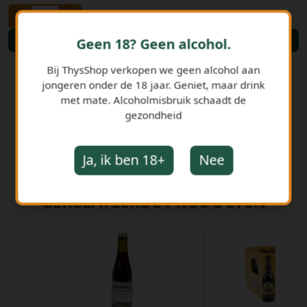
-
+
Bestellen
Geen 18? Geen alcohol.
Bij ThysShop verkopen we geen alcohol aan
jongeren onder de 18 jaar. Geniet, maar drink
met mate. Alcoholmisbruik schaadt de
gezondheid
Ja, ik ben 18+
Nee
GERELATEERDE PRODUCTEN