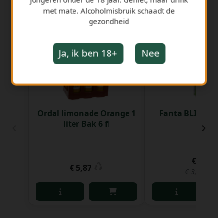
met mate. Alcoholmisbruik schaadt de
GERELATEERDE PRODUCTEN
gezondheid
Ja, ik ben 18+
Nee
Ordal limonade Orange 1
Fanta BLIK Exot
‹
›
liter Bak 6 fl
Blik
€ 1,04
€ 5,87
€ 3,16 per 