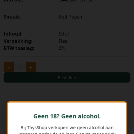
Smaak
:
Red Peach
Inhoud
:
50 cl
Verpakking
:
Fles
BTW toeslag
:
6%
-
+
Bestellen
Geen 18? Geen alcohol.
Bij ThysShop verkopen we geen alcohol aan
jongeren onder de 18 jaar. Geniet, maar drink