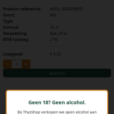
Product referentie
:
KKDL-000000BPR
Soort
:
Wit
Type
:
.
Inhoud
:
25 cl
Verpakking
:
Bak 24 st
BTW toeslag
:
21%
Leeggoed
:
€ 4,50
-
+
Bestellen
Geen 18? Geen alcohol.
Bij ThysShop verkopen we geen alcohol aan