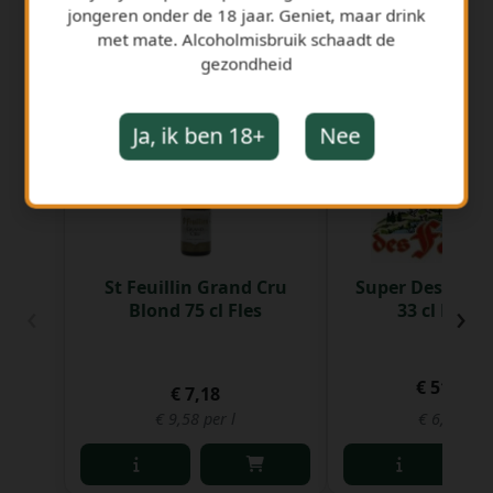
jongeren onder de 18 jaar. Geniet, maar drink
met mate. Alcoholmisbruik schaadt de
gezondheid
GERELATEERDE PRODUCTEN
Ja, ik ben 18+
Nee
St Feuillin Grand Cru
Super Des Fagne
‹
›
Blond 75 cl Fles
33 cl Bak 2
€ 51,81
€ 7,18
€ 9,58 per l
€ 6,55 per 