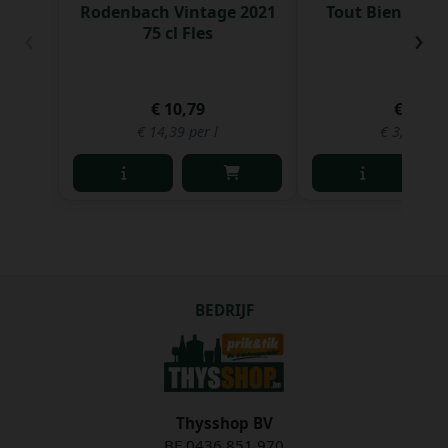
Rodenbach Vintage 2021
Tout Bien Pils 3
‹
›
75 cl Fles
€ 10,79
€ 1,30
€ 14,39 per l
€ 3,94 per 
BEDRIJF
Thysshop BV
BE 0436.851.970