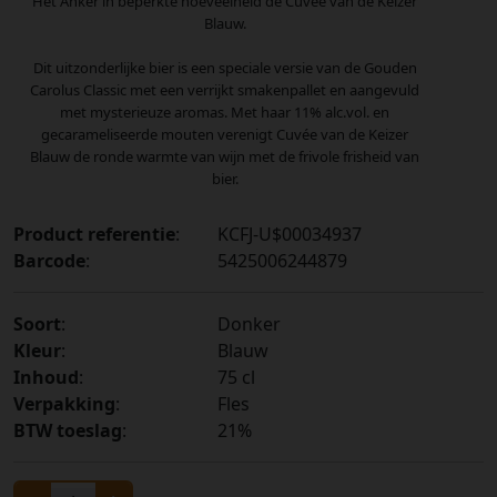
Het Anker in beperkte hoeveelheid de Cuvée van de Keizer
Blauw.
Dit uitzonderlijke bier is een speciale versie van de Gouden
Carolus Classic met een verrijkt smakenpallet en aangevuld
met mysterieuze aromas. Met haar 11% alc.vol. en
gecarameliseerde mouten verenigt Cuvée van de Keizer
Blauw de ronde warmte van wijn met de frivole frisheid van
bier.
Product referentie
:
KCFJ-U$00034937
Barcode
:
5425006244879
Soort
:
Donker
Kleur
:
Blauw
Inhoud
:
75 cl
Verpakking
:
Fles
BTW toeslag
:
21%