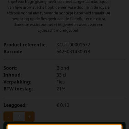
tripel van hoge gisting heeft een heel aangenaam bouquet
van fijne aromatische hopbloemen waardoor je in de royale
afdronk vooral een typerende hoppige bitterheid smaakt.De
hergisting op de fles geeft aan de Flierefluiter die extra
dimensie waardoor het echt genieten wordt van een
zijdezacht mondgevoel.
Product referentie
:
KCUT-00001672
Barcode
:
5425031430018
Soort
:
Blond
Inhoud
:
33 cl
Verpakking
:
Fles
BTW toeslag
:
21%
Leeggoed
:
€ 0,10
-
+
Bestellen