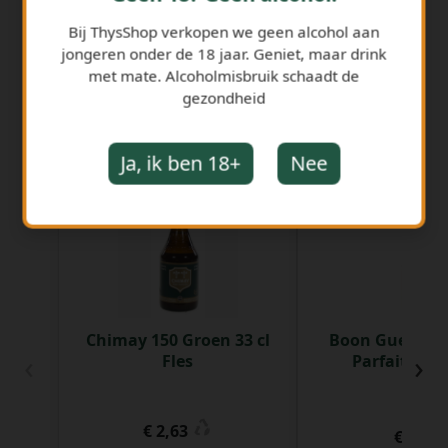
Bij ThysShop verkopen we geen alcohol aan
jongeren onder de 18 jaar. Geniet, maar drink
met mate. Alcoholmisbruik schaadt de
gezondheid
GERELATEERDE PRODUCTEN
Ja, ik ben 18+
Nee
Chimay 150 Groen 33 cl
Boon Gueuze 
‹
›
Fles
Parfait 75 cl
€ 2,63
€ 7,81