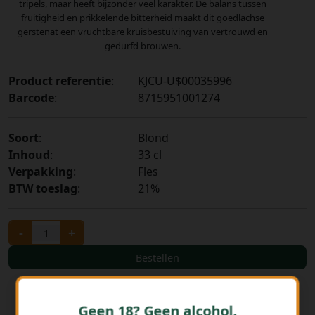
tripels, maar heeft bijzonder veel karakter. De balans tussen
fruitigheid en prikkelende bitterheid maakt dit goedlachse
gerstenat een vruchtbare kruisbestuiving van vertrouwd en
gedurfd brouwen.
Product referentie
:
KJCU-U$00035996
Barcode
:
8715951001274
Soort
:
Blond
Inhoud
:
33 cl
Verpakking
:
Fles
BTW toeslag
:
21%
-
+
Bestellen
Geen 18? Geen alcohol.