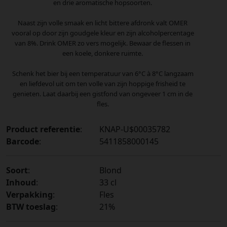
en drie aromatische hopsoorten.
Naast zijn volle smaak en licht bittere afdronk valt OMER
vooral op door zijn goudgele kleur en zijn alcoholpercentage
van 8%. Drink OMER zo vers mogelijk. Bewaar de flessen in
een koele, donkere ruimte.
Schenk het bier bij een temperatuur van 6°C à 8°C langzaam
en liefdevol uit om ten volle van zijn hoppige frisheid te
genieten. Laat daarbij een gistfond van ongeveer 1 cm in de
fles.
Product referentie
:
KNAP-U$00035782
Barcode
:
5411858000145
Soort
:
Blond
Inhoud
:
33 cl
Verpakking
:
Fles
BTW toeslag
:
21%