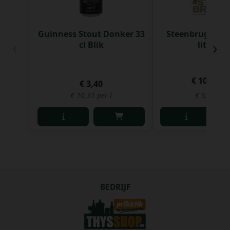
Guinness Stout Donker 33
Steenbrugge Du
‹
›
cl Blik
liter Va
€ 100,80
€ 3,40
€ 10,31 per l
€ 5,04 per 
BEDRIJF