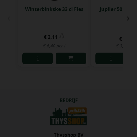
Winterbinkske 33 cl Fles
Jupiler 50 cl Bl
‹
›
€ 2,11
€ 39,27
€ 6,40 per l
€ 3,28 per 
BEDRIJF
Thysshop BV