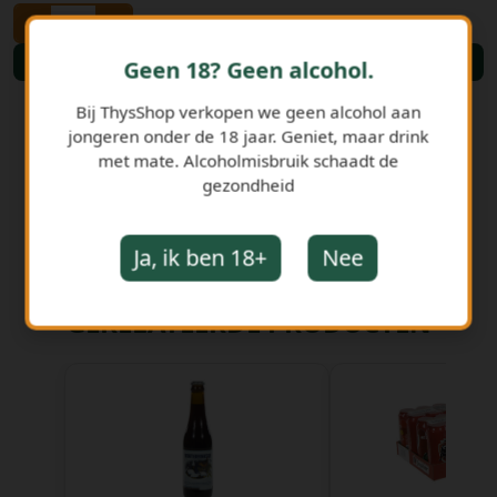
-
+
Bestellen
Geen 18? Geen alcohol.
Bij ThysShop verkopen we geen alcohol aan
jongeren onder de 18 jaar. Geniet, maar drink
met mate. Alcoholmisbruik schaadt de
gezondheid
Ja, ik ben 18+
Nee
GERELATEERDE PRODUCTEN