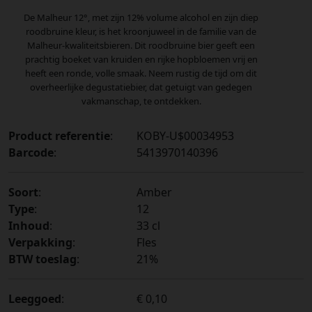
De Malheur 12°, met zijn 12% volume alcohol en zijn diep
roodbruine kleur, is het kroonjuweel in de familie van de
Malheur-kwaliteitsbieren. Dit roodbruine bier geeft een
prachtig boeket van kruiden en rijke hopbloemen vrij en
heeft een ronde, volle smaak. Neem rustig de tijd om dit
overheerlijke degustatiebier, dat getuigt van gedegen
vakmanschap, te ontdekken.
Product referentie
:
KOBY-U$00034953
Barcode
:
5413970140396
Soort
:
Amber
Type
:
12
Inhoud
:
33 cl
Verpakking
:
Fles
BTW toeslag
:
21%
Leeggoed
:
€ 0,10