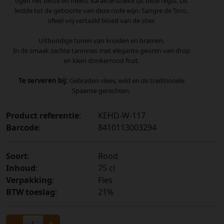
ogen het beste en meest karakteristieke uit deze regio. Dit
leidde tot de geboorte van deze rode wijn: Sangre de Toro,
ofwel vrij vertaald bloed van de stier.
Uitbundige tonen van kruiden en bramen.
In de smaak zachte tannines met elegante geuren van drop
en klein donkerrood fruit.
Te serveren bij:
Gebraden vlees, wild en de traditionele
Spaanse gerechten.
Product referentie
:
KEHD-W-117
Barcode
:
8410113003294
Soort
:
Rood
Inhoud
:
75 cl
Verpakking
:
Fles
BTW toeslag
:
21%
-
+