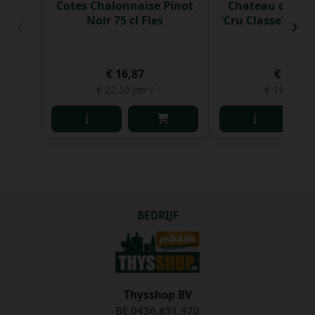
Cotes Chalonnaise Pinot
Chateau de l'A
‹
›
Noir 75 cl Fles
'Cru Classe' Rose 
€ 16,87
€ 14,97
€ 22,50 per l
€ 19,96 per
BEDRIJF
Thysshop BV
BE 0436.851.970