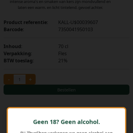
intense aroma's en smaken van kers zijn mondvullend en
laten een warm. en licht tintelend. gevoel achter.
Product referentie
:
KALL-U$00039607
Barcode
:
7350041950103
Inhoud
:
70 cl
Verpakking
:
Fles
BTW toeslag
:
21%
-
+
Bestellen
Geen 18? Geen alcohol.
Bij ThysShop verkopen we geen alcohol aan