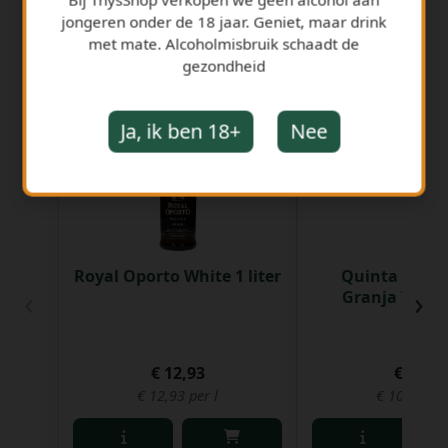
jongeren onder de 18 jaar. Geniet, maar drink
met mate. Alcoholmisbruik schaadt de
gezondheid
GERELATEERDE PRODUCTEN
Ja, ik ben 18+
Nee
Royal Oporto White 1 liter
Quinta do Ca
‹
›
Granja Tawny
€ 12,93
€ 7,54
€ 12,93 per l
€ 10,06 per