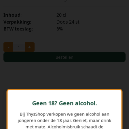
Inhoud
:
20 cl
Verpakking
:
Doos 24 st
BTW toeslag
:
6%
-
+
Bestellen
Geen 18? Geen alcohol.
Bij ThysShop verkopen we geen alcohol aan
jongeren onder de 18 jaar. Geniet, maar drink
GERELATEERDE PRODUCTEN
met mate. Alcoholmisbruik schaadt de