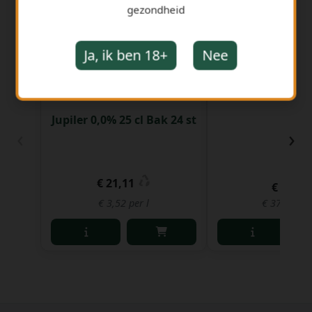
gezondheid
Ja, ik ben 18+
Nee
No Ghost In A
Gember 70
Jupiler 0,0% 25 cl Bak 24 st
‹
›
€ 21,11
€ 26,43
€ 3,52 per l
€ 37,76 per