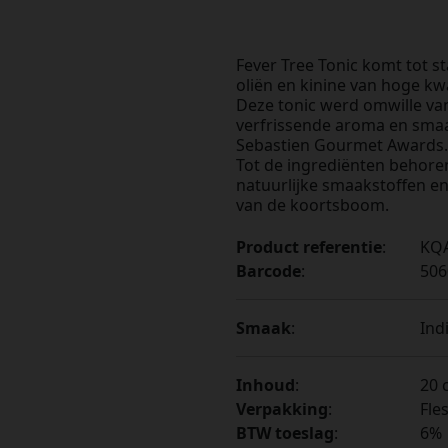
Fever Tree Tonic komt tot s
oliën en kinine van hoge kwa
Deze tonic werd omwille van
verfrissende aroma en sma
Sebastien Gourmet Awards.
Tot de ingrediënten behoren 
natuurlijke smaakstoffen en 
van de koortsboom.
Product referentie
:
KQ
Barcode
:
506
Smaak
:
Ind
Inhoud
:
20 c
Verpakking
:
Fle
BTW toeslag
:
6%