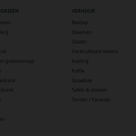
GORIEËN
VERHUUR
ieven
Biertap
vrij
Diversen
Glazen
ank
Herbruikbare bekers
 en groentensap
Koeling
s
Koffie
iedrank
Spoelbak
 drank
Tafels & stoelen
n
Tenten / Parasols
en