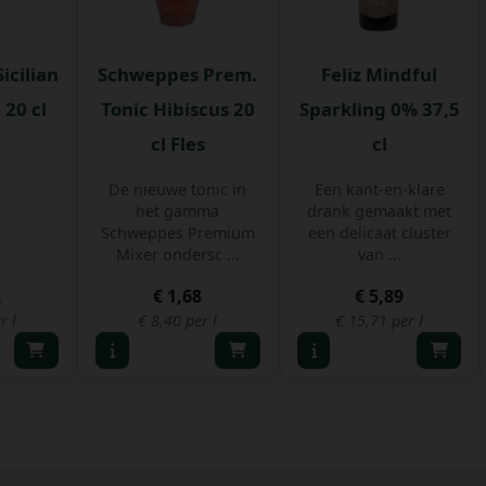
icilian
Schweppes Prem.
Feliz Mindful
20 cl
Tonic Hibiscus 20
Sparkling 0% 37,5
cl Fles
cl
De nieuwe tonic in
Een kant-en-klare
het gamma
drank gemaakt met
Schweppes Premium
een delicaat cluster
Mixer ondersc ...
van ...
2
€ 1,68
€ 5,89
r l
€ 8,40 per l
€ 15,71 per l