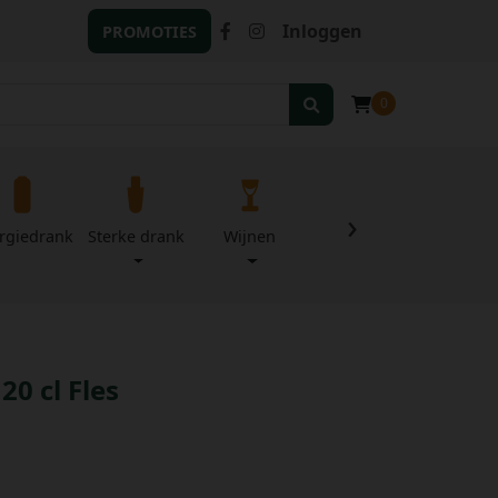
Inloggen
PROMOTIES
0
›
rgiedrank
Sterke drank
Wijnen
Zuivel
Divers
20 cl Fles