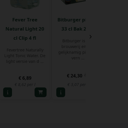
Fever Tree
Bitburger pils 0%
Schwep
Natural Light 20
33 cl Bak 24 st
Tonic 
›
cl Clip 4 fl
20 cl 
Bitburger is een
brouwerij en een
Fevertree Naturally
gelijknamig pilsbier,
Light Tonic Water. De
vern ...
light versie van d ...
€ 24,30
€ 6,89
€ 
€ 8,62 per l
€ 3,07 per l
€ 8,