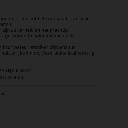
tand door een subtiele mix van botanische
liteit.
 zijn zuiverheid en het prachtig
ak gekroond tot winnaar van de San
bronwater, rietsuiker, citroenzuur,
natuurlijke kinine. Deze kinine is afkomstig
AB-U$00038811
0108450003
ian
l
s