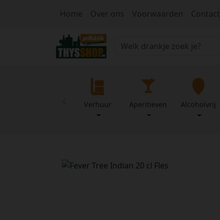
Home
Over ons
Voorwaarden
Contact
‹
Verhuur
Aperitieven
Alcoholvrij
Home
Over
Mijn
ons
profiel
Voorwaarden
Contact
Wachtwoord