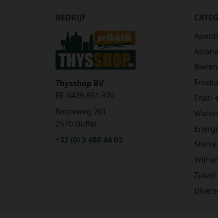
BEDRIJF
CATE
Aperit
Alcohol
Bieren
Frisdr
Thysshop BV
BE 0436.851.970
Fruit-
Binneweg 261
Water
2570 Duffel
Energ
+32 (0) 3 488 44 03
Sterke
Wijne
Zuivel
Divers