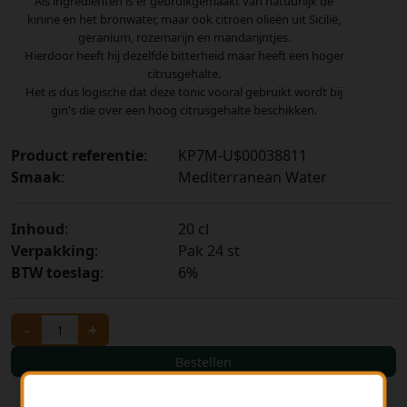
Als ingrediënten is er gebruikgemaakt van natuurlijk de
kinine en het bronwater, maar ook citroen olieën uit Sicilië,
geranium, rozemarijn en mandarijntjes.
Hierdoor heeft hij dezelfde bitterheid maar heeft een hoger
citrusgehalte.
Het is dus logische dat deze tonic vooral gebruikt wordt bij
gin's die over een hoog citrusgehalte beschikken.
Product referentie
:
KP7M-U$00038811
Smaak
:
Mediterranean Water
Inhoud
:
20 cl
Verpakking
:
Pak 24 st
BTW toeslag
:
6%
-
+
Bestellen