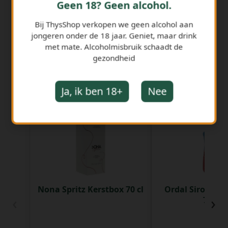
Geen 18? Geen alcohol.
Bij ThysShop verkopen we geen alcohol aan
jongeren onder de 18 jaar. Geniet, maar drink
met mate. Alcoholmisbruik schaadt de
gezondheid
Ja, ik ben 18+
Nee
GERELATEERDE PRODUCTEN
Nona Spritz Kerstbox 70 cl
Ordal Siroop G
‹
›
75 cl