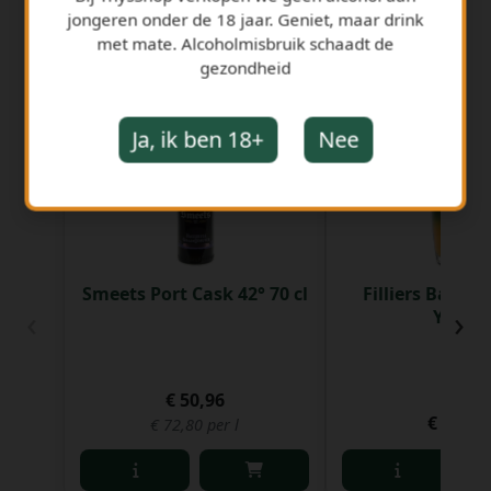
jongeren onder de 18 jaar. Geniet, maar drink
met mate. Alcoholmisbruik schaadt de
gezondheid
GERELATEERDE PRODUCTEN
Ja, ik ben 18+
Nee
Smeets Port Cask 42° 70 cl
Filliers Barrel
‹
›
Years
€ 50,96
€ 74,95
€ 72,80 per l