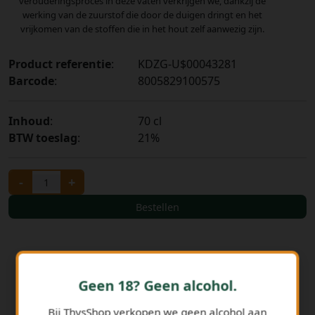
verouderingsproces in deze vaten verkrijgen we, dankzij de
werking van de zuurstof die door de duigen dringt en het
vrijkomen van de stoffen die in het hout zelf aanwezig zijn.
Product referentie
:
KDZG-U$00043281
Barcode
:
8005829100575
Inhoud
:
70 cl
BTW toeslag
:
21%
-
+
Bestellen
Geen 18? Geen alcohol.
Bij ThysShop verkopen we geen alcohol aan