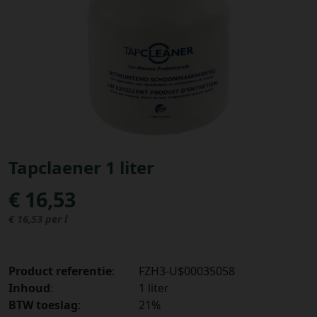
Bestellingen
PROMOTIES
Uitloggen
Tapclaener 1 liter
€ 16,53
€ 16,53 per l
Product referentie
:
FZH3-U$00035058
Inhoud
:
1 liter
BTW toeslag
:
21%