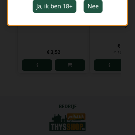
Ja, ik ben 18+
Nee
Glas Waterloo terra cotta
Becharein met d
‹
›
Stuk
1 liter
€ 11,31
€ 3,52
€ 11,31 per
BEDRIJF