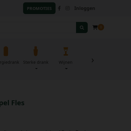
Inloggen
PROMOTIES
0
›
rgiedrank
Sterke drank
Wijnen
Zuivel
Divers
pel Fles