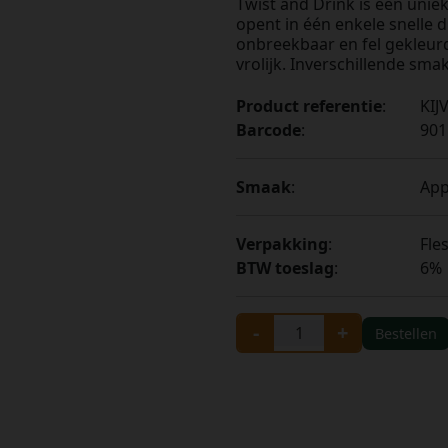
Twist and Drink is een uniek
opent in één enkele snelle dr
onbreekbaar en fel gekleurd.
vrolijk. Inverschillende sma
Product referentie
:
KIJ
Barcode
:
901
Smaak
:
App
Verpakking
:
Fle
BTW toeslag
:
6%
-
+
Bestellen