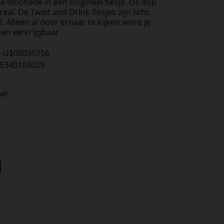
e limonade in een origineel flesje. De dop
aai. De Twist and Drink flesjes zijn licht,
 Alleen al door ernaar te kijken word je
ken verkrijgbaar
V-U$00035756
5340104029
el
s