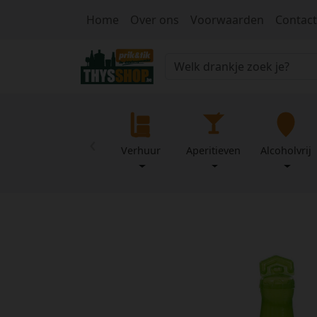
Home
Over ons
Voorwaarden
Contact
‹
Verhuur
Aperitieven
Alcoholvrij
Home
Over
Mijn
ons
profiel
Voorwaarden
Contact
Wachtwoord