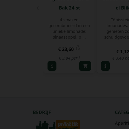
‹
Bak 24 st
cl Bli
4 smaken
Tönisstei
gecombineerd in een
limonades:
unieke limonade:
genieten z
sinaasappel, p ...
schuldgevoel
€ 23,60
€ 1,1
€ 3,94 per l
€ 3,40 pe
BEDRIJF
CATE
Aperit