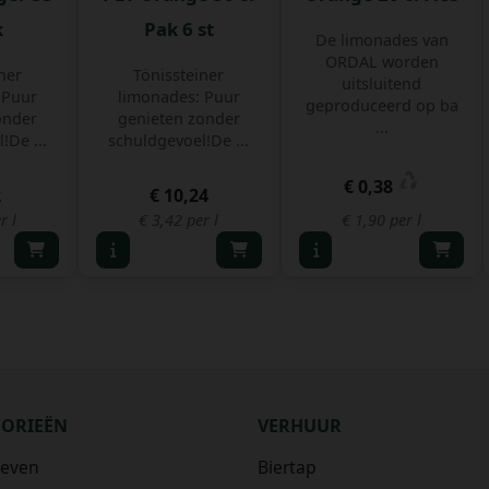
k
Pak 6 st
De limonades van
ORDAL worden
ner
Tönissteiner
uitsluitend
 Puur
limonades: Puur
geproduceerd op ba
onder
genieten zonder
...
!De ...
schuldgevoel!De ...
€ 0,38
2
€ 10,24
r l
€ 3,42 per l
€ 1,90 per l
GORIEËN
VERHUUR
ieven
Biertap