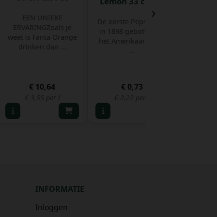
Lemon 33 cl Blik
›
20 
EEN UNIEKE
De eerste Pepsi werd
ERVARINGZoals je
in 1898 gebotteld in
weet is Fanta Orange
het Amerikaanse No
drinken dan ...
...
€ 10,64
€ 0,73
€
€ 3,55 per l
€ 2,22 per l
€ 8,
INFORMATIE
Inloggen