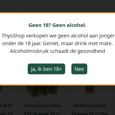
Geen 18? Geen alcohol.
j ThysShop verkopen we geen alcohol aan jonge
onder de 18 jaar. Geniet, maar drink met mate.
GERELATEERDE PRODUCTEN
Alcoholmisbruik schaadt de gezondheid
Ja, ik ben 18+
Nee
r BLIK
Tonissteiner limo
Ordal limonade
ger 33
PET Orange 50 cl
Orange 20 cl Fles