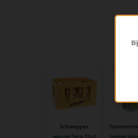
Bi
Schweppes
Tonissteine
agrum Zero 25 cl
Lemon Gin