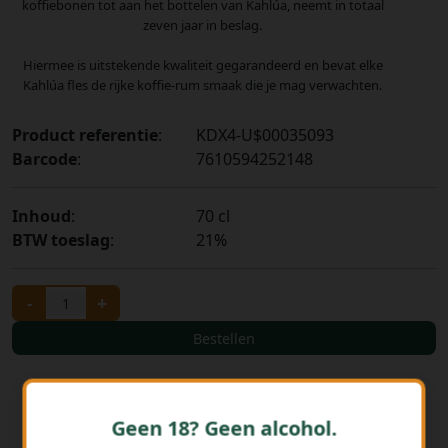
koffiebonen tot aan het bottelen van Kahlúa, neemt in totaal
zeven jaar in beslag.
Hiermee is uitstekende kwaliteit gegarandeerd en bevat elke
Kahlúa fles de rijke koffie-rum smaak die je mag verwachten.
Product referentie
:
KDX4-U$00035093
Barcode
:
7610594252148
Inhoud
:
70 cl
BTW toeslag
:
21%
-
+
Bestellen
Geen 18? Geen alcohol.