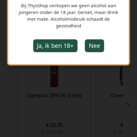
Bij ThysShop verkopen we geen alcohol aan
jongeren onder de 18 jaar. Geniet, maar drink
met mate. Alcoholmisbruik schaadt de
gezondheid
GERELATEERDE PRODUCTEN
Ja, ik ben 18+
Nee
Campari 25% 70 cl Fles
Clover Gin 
‹
›
€ 22,75
€ 9,56
€ 32,50 per l
€ 191,20 pe