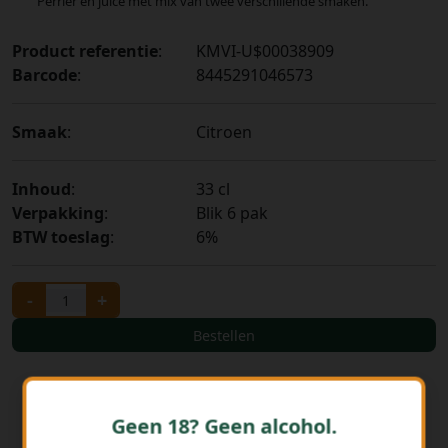
Perrier en juice met mix van twee verschillende smaken.
Product referentie
:
KMVI-U$00038909
Barcode
:
8445291046573
Smaak
:
Citroen
Inhoud
:
33 cl
Verpakking
:
Blik 6 pak
BTW toeslag
:
6%
-
+
Bestellen
Geen 18? Geen alcohol.