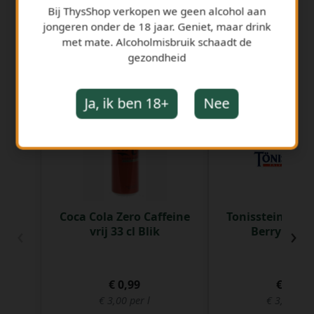
Bij ThysShop verkopen we geen alcohol aan
jongeren onder de 18 jaar. Geniet, maar drink
met mate. Alcoholmisbruik schaadt de
gezondheid
GERELATEERDE PRODUCTEN
Ja, ik ben 18+
Nee
Coca Cola Zero Caffeine
Tonissteiner BL
‹
›
vrij 33 cl Blik
Berry 33 cl 
€ 0,99
€ 1,18
€ 3,00 per l
€ 3,58 per 