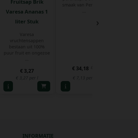
Fruitsap Brik
Looza
smaak van Perelaere
Varesa Ananas 1
Appel 
...
›
liter Stuk
Bak
Varesa
Een pitt
vruchtensappen
appel- e
bestaan uit 100%
De Appel 
puur fruit en ongezoe
...
€ 34,18
€ 2
€ 3,27
€ 3,27 per l
€ 7,13 per l
€ 4,
INFORMATIE