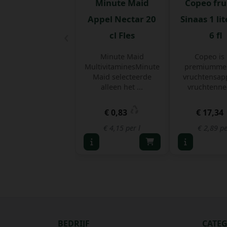
Minute Maid
Copeo fru
Appel Nectar 20
Sinaas 1 li
‹
cl Fles
6 fl
Minute Maid
Copeo is 
MultivitaminesMinute
premiummer
Maid selecteerde
vruchtensap
alleen het ...
vruchtennec
€ 0,83
€ 17,34
€ 4,15 per l
€ 2,89 pe
BEDRIJF
CATE