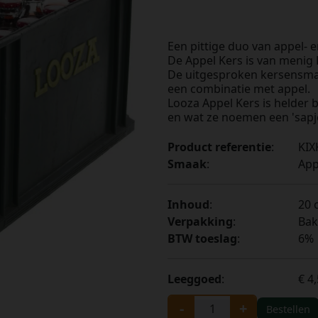
Een pittige duo van appel- 
De Appel Kers is van menig 
De uitgesproken kersensma
een combinatie met appel.
Looza Appel Kers is helder 
en wat ze noemen een 'sapj
Product referentie
:
KIX
Smaak
:
App
Inhoud
:
20 c
Verpakking
:
Bak
BTW toeslag
:
6%
Leeggoed
:
€ 4
-
+
Bestellen