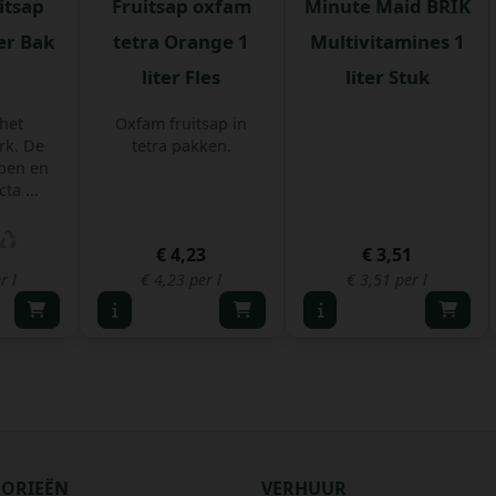
itsap
Fruitsap oxfam
Minute Maid BRIK
ter Bak
tetra Orange 1
Multivitamines 1
liter Fles
liter Stuk
het
Oxfam fruitsap in
k. De
tetra pakken.
pen en
ta ...
€ 4,23
€ 3,51
r l
€ 4,23 per l
€ 3,51 per l
GORIEËN
VERHUUR