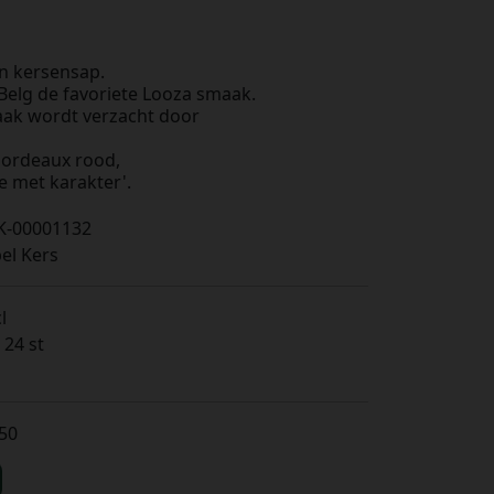
en kersensap.
Belg de favoriete Looza smaak.
ak wordt verzacht door
bordeaux rood,
e met karakter'.
K-00001132
el Kers
l
 24 st
,50