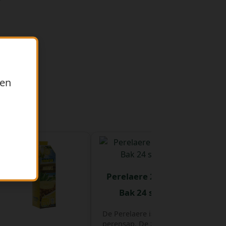
ren
Perelaere 20 cl
Bak 24 st
De Perelaere is puur
perensap. De zachte