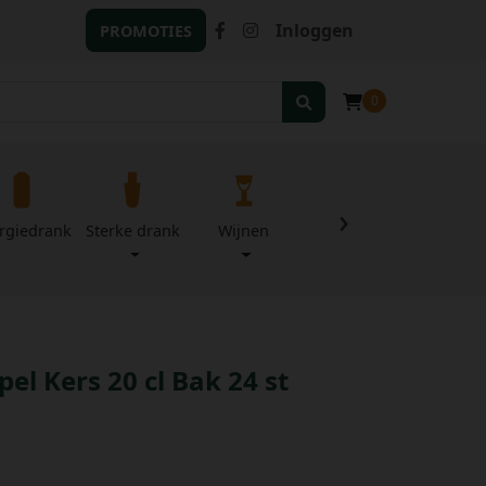
Inloggen
PROMOTIES
0
›
rgiedrank
Sterke drank
Wijnen
Zuivel
Divers
el Kers 20 cl Bak 24 st