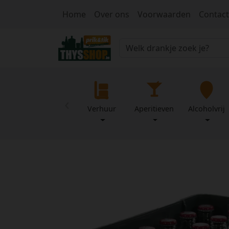
Home
Over ons
Voorwaarden
Contact
‹
Verhuur
Aperitieven
Alcoholvrij
Home
Over
Mijn
ons
profiel
Voorwaarden
Contact
Wachtwoord