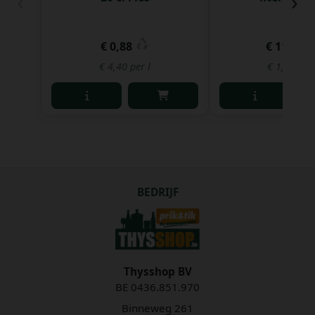
‹
›
€ 0,88
€ 11,47
€ 4,40 per l
€ 1,92 per 
BEDRIJF
Thysshop BV
BE 0436.851.970
Binneweg 261