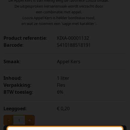
De Appel Kers is van menig Belg de favoriete Looza smaak.
De uitgesproken kersensmaak wordt verzacht door
een combinatie met appel.
Looza Appel Kers is helder bordeaux rood,
en wat ze noemen een 'sapje met karakter'.
Product referentie
:
KIXA-00001132
Barcode
:
5410188518191
Smaak
:
Appel Kers
Inhoud
:
1 liter
Verpakking
:
Fles
BTW toeslag
:
6%
Leeggoed
:
€ 0,20
-
+