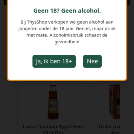
Bestellen
Geen 18? Geen alcohol.
Bij ThysShop verkopen we geen alcohol aan
jongeren onder de 18 jaar. Geniet, maar drink
met mate. Alcoholmisbruik schaadt de
gezondheid
Ja, ik ben 18+
Nee
GERELATEERDE PRODUCTEN
Looza fruitsap Appel Kers
Ordal fruitsap
20 cl Fles
liter Bak 6