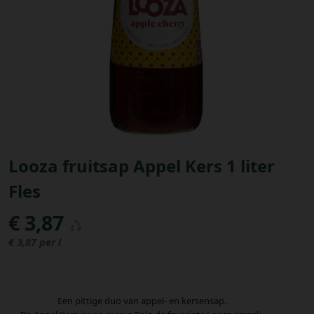
Bestellingen
PROMOTIES
Uitloggen
Looza fruitsap Appel Kers 1 liter
Fles
€ 3,87
€ 3,87 per l
Een pittige duo van appel- en kersensap.