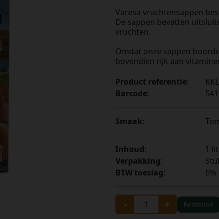
Varesa vruchtensappen best
De sappen bevatten uitsluit
vruchten.
Omdat onze sappen boordevo
bovendien rijk aan vitamine
Product referentie
:
KKL
Barcode
:
541
Smaak
:
To
Inhoud
:
1 li
Verpakking
:
Stu
BTW toeslag
:
6%
-
+
Bestellen