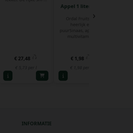
Appel 1 liter Fles
Appel 
›
lit
Ordal Fruitsap,
heerlijk en
Cope
puurSinaas, appel en
premiu
multivitami ...
vruchte
vrucht
€ 27,48
€ 1,98
€
€ 5,73 per l
€ 1,98 per l
€ 2,
INFORMATIE