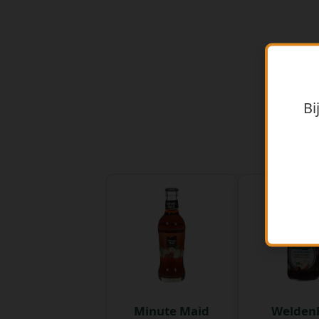
Bi
Minute Maid
Welden