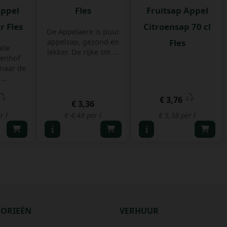
Appel
Fles
Fruitsap Appel
er Fles
Citroensap 70 cl
De Appelaere is puur
appelsap, gezond en
Fles
ele
lekker. De rijke sm ...
enhof
 naar de
...
€ 3,76
€ 3,36
r l
€ 4,48 per l
€ 5,38 per l
GORIEËN
VERHUUR