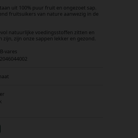
aan uit 100% puur fruit en ongezoet sap.
end fruitsuikers van nature aanwezig in de
l natuurlijke voedingsstoffen zitten en
n zijn, zijn onze sappen lekker en gezond.
B-vares
2046044002
maat
ter
k