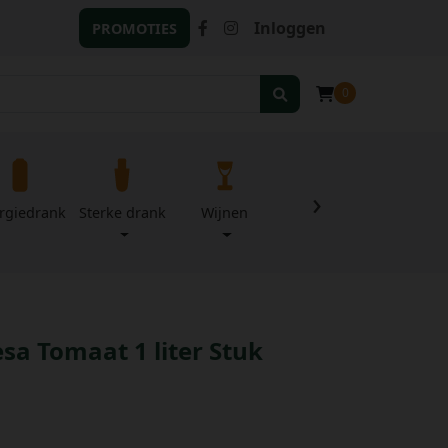
Inloggen
PROMOTIES
0
›
rgiedrank
Sterke drank
Wijnen
Zuivel
Divers
esa Tomaat 1 liter Stuk