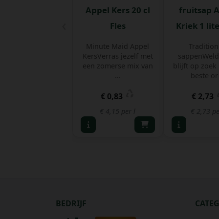
Appel Kers 20 cl
fruitsap 
‹
Fles
Kriek 1 lit
Minute Maid Appel
Tradition
KersVerras jezelf met
sappenWeld
een zomerse mix van
blijft op zoek
...
beste or 
€ 0,83
€ 2,73
€ 4,15 per l
€ 2,73 pe
BEDRIJF
CATE