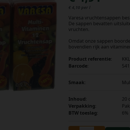
€ 4,10 per l
Varesa vruchtensappen best
De sappen bevatten uitsluit
vruchten.
Omdat onze sappen boordevo
bovendien rijk aan vitamine
Product referentie
:
KKL
Barcode
:
541
Smaak
:
Mul
Inhoud
:
20 c
Verpakking
:
Pak
BTW toeslag
:
6%