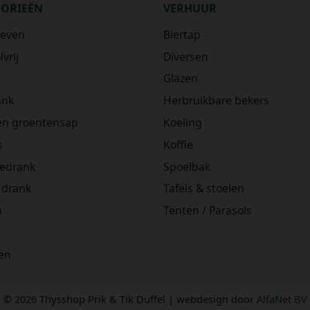
GORIEËN
VERHUUR
ieven
Biertap
vrij
Diversen
Glazen
ank
Herbruikbare bekers
 en groentensap
Koeling
s
Koffie
iedrank
Spoelbak
 drank
Tafels & stoelen
n
Tenten / Parasols
en
© 2026 Thysshop Prik & Tik Duffel | webdesign door
AlfaNet BV