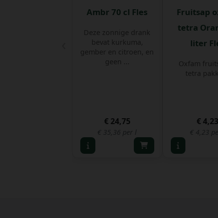
Ambr 70 cl Fles
Fruitsap 
tetra Ora
Deze zonnige drank
‹
bevat kurkuma,
liter Fl
gember en citroen, en
geen ...
Oxfam fruit
tetra pak
€ 24,75
€ 4,2
€ 35,36 per l
€ 4,23 pe