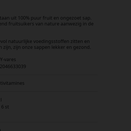
aan uit 100% puur fruit en ongezoet sap.
end fruitsuikers van nature aanwezig in de
l natuurlijke voedingsstoffen zitten en
n zijn, zijn onze sappen lekker en gezond.
Y-vares
2046633039
tivitamines
l
 6 st