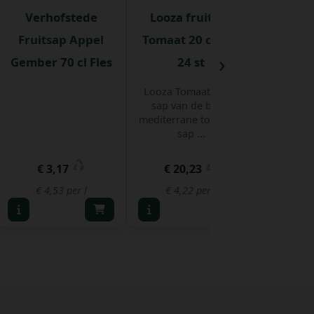
Verhofstede
Looza fruitsap
Fruitsap Appel
Tomaat 20 cl Bak
›
Gember 70 cl Fles
24 st
Looza Tomaat bevat
sap van de beste
mediterrane tomaten,
sap ...
€ 3,17
€ 20,23
€ 
€ 4,53 per l
€ 4,22 per l
€ 40