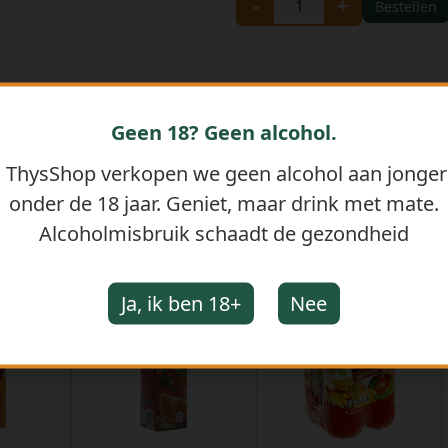
-
+
Bestellen
Geen 18? Geen alcohol.
j ThysShop verkopen we geen alcohol aan jonge
onder de 18 jaar. Geniet, maar drink met mate.
Alcoholmisbruik schaadt de gezondheid
GERELATEERDE PRODUCTEN
Ja, ik ben 18+
Nee