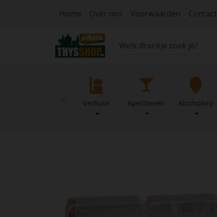
Home
Over ons
Voorwaarden
Contact
‹
Verhuur
Aperitieven
Alcoholvrij
Home
Over
Mijn
ons
profiel
Voorwaarden
Contact
Wachtwoord