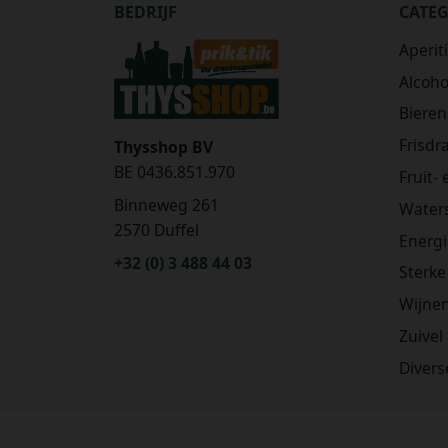
BEDRIJF
CATE
Aperit
Alcohol
Bieren
Frisdr
Thysshop BV
BE 0436.851.970
Fruit-
Binneweg 261
Water
2570 Duffel
Energ
+32 (0) 3 488 44 03
Sterke
Wijne
Zuivel
Divers