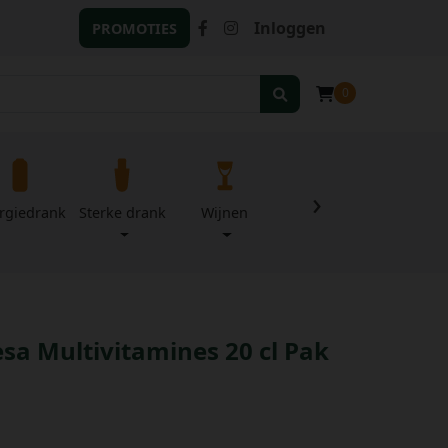
Inloggen
PROMOTIES
0
›
rgiedrank
Sterke drank
Wijnen
Zuivel
Divers
esa Multivitamines 20 cl Pak