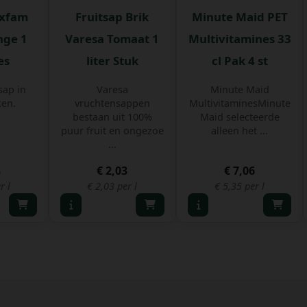
oxfam
Fruitsap Brik
Minute Maid PET
nge 1
Varesa Tomaat 1
Multivitamines 33
es
liter Stuk
cl Pak 4 st
sap in
Varesa
Minute Maid
ken.
vruchtensappen
MultivitaminesMinute
bestaan uit 100%
Maid selecteerde
puur fruit en ongezoe
alleen het ...
...
3
€ 2,03
€ 7,06
r l
€ 2,03 per l
€ 5,35 per l