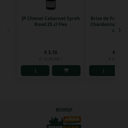
JP Chenet Cabarnet Syrah
Brise de France 
Rood 25 cl Fles
Chardonnay 13.5
‹
›
cl Fles
€ 3,10
€ 7,42
€ 12,40 per l
€ 9,90 per 
BEDRIJF