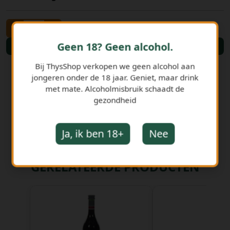
-
+
Geen 18? Geen alcohol.
Bestellen
Bij ThysShop verkopen we geen alcohol aan
jongeren onder de 18 jaar. Geniet, maar drink
met mate. Alcoholmisbruik schaadt de
gezondheid
Ja, ik ben 18+
Nee
GERELATEERDE PRODUCTEN