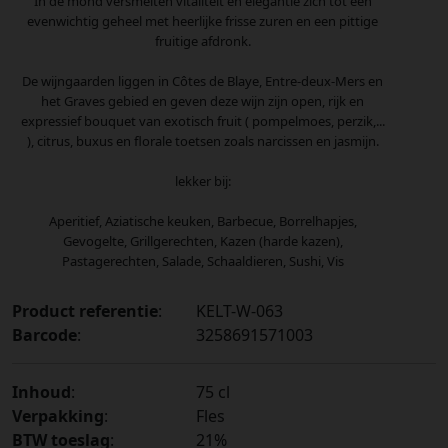
In de mond versmelten vitaliteit en elegantie zich tot een
evenwichtig geheel met heerlijke frisse zuren en een pittige
fruitige afdronk.
De wijngaarden liggen in Côtes de Blaye, Entre-deux-Mers en
het Graves gebied en geven deze wijn zijn open, rijk en
expressief bouquet van exotisch fruit ( pompelmoes, perzik,...
), citrus, buxus en florale toetsen zoals narcissen en jasmijn.
lekker bij:
Aperitief, Aziatische keuken, Barbecue, Borrelhapjes,
Gevogelte, Grillgerechten, Kazen (harde kazen),
Pastagerechten, Salade, Schaaldieren, Sushi, Vis
Product referentie
:
KELT-W-063
Barcode
:
3258691571003
Inhoud
:
75 cl
Verpakking
:
Fles
BTW toeslag
:
21%