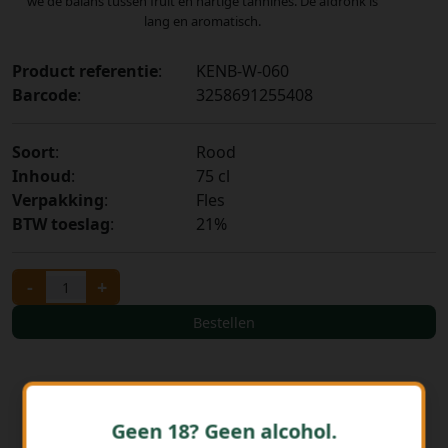
we de balans tussen fruit en hartige tannines. De afdronk is
lang en aromatisch.
Product referentie
:
KENB-W-060
Barcode
:
3258691255408
Soort
:
Rood
Inhoud
:
75 cl
Verpakking
:
Fles
BTW toeslag
:
21%
-
+
Bestellen
Geen 18? Geen alcohol.