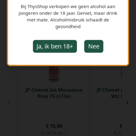
Bij ThysShop verkopen we geen alcohol aan
jongeren onder de 18 jaar. Geniet, maar drink
met mate. Alcoholmisbruik schaadt de
gezondheid
GERELATEERDE PRODUCTEN
Ja, ik ben 18+
Nee
JP Chenet Ice Mousseux
JP Chenet medi
Pink 75 cl Fles
Wit 25 cl F
‹
›
€ 10,90
€ 3,10
€ 14,54 per l
€ 12,40 per