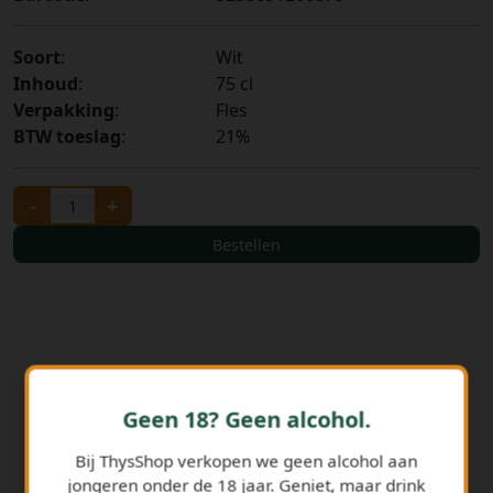
Soort
:
Wit
Inhoud
:
75 cl
Verpakking
:
Fles
BTW toeslag
:
21%
-
+
Bestellen
Geen 18? Geen alcohol.
Bij ThysShop verkopen we geen alcohol aan
jongeren onder de 18 jaar. Geniet, maar drink