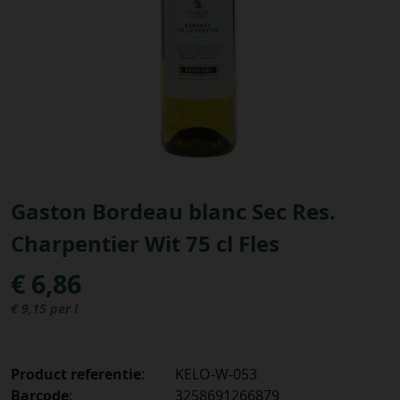
Bestellingen
PROMOTIES
Uitloggen
Gaston Bordeau blanc Sec Res.
Charpentier Wit 75 cl Fles
€ 6,86
€ 9,15 per l
Product referentie
:
KELO-W-053
Barcode
:
3258691266879