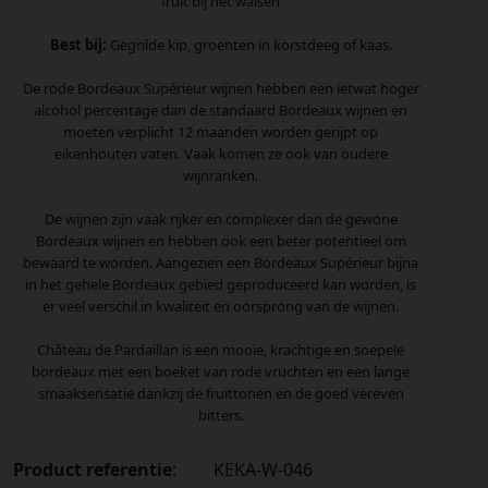
fruit bij het walsen
Best bij:
Gegrilde kip, groenten in korstdeeg of kaas.
De rode Bordeaux Supérieur wijnen hebben een ietwat hoger
alcohol percentage dan de standaard Bordeaux wijnen en
moeten verplicht 12 maanden worden gerijpt op
eikenhouten vaten. Vaak komen ze ook van oudere
wijnranken.
De wijnen zijn vaak rijker en complexer dan de gewone
Bordeaux wijnen en hebben ook een beter potentieel om
bewaard te worden. Aangezien een Bordeaux Supérieur bijna
in het gehele Bordeaux gebied geproduceerd kan worden, is
er veel verschil in kwaliteit en oorsprong van de wijnen.
Château de Pardaillan is een mooie, krachtige en soepele
bordeaux met een boeket van rode vruchten en een lange
smaaksensatie dankzij de fruittonen en de goed vereven
bitters.
Product referentie
:
KEKA-W-046