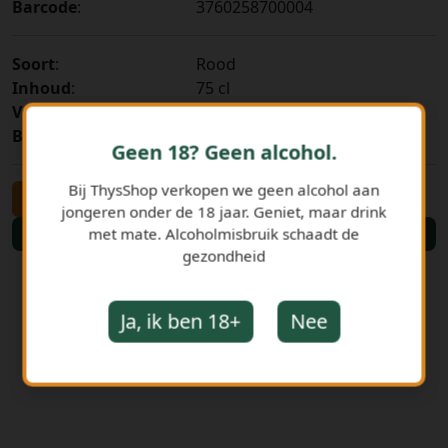
Barcode
:
3760258700004
Soort
:
Rood
Inhoud
:
75 cl
Verpakking
:
Fles
BTW toeslag
:
21%
Geen 18? Geen alcohol.
Bij ThysShop verkopen we geen alcohol aan
-
+
jongeren onder de 18 jaar. Geniet, maar drink
met mate. Alcoholmisbruik schaadt de
Bestellen
gezondheid
Ja, ik ben 18+
Nee