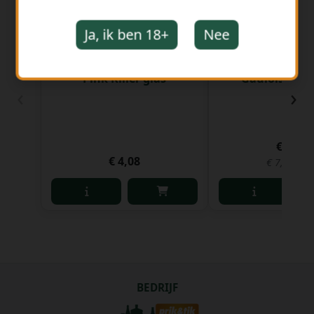
Ja, ik ben 18+
Nee
Pink Killer glas
Gauloise glas
‹
›
€ 2,62
€ 4,08
€ 7,94 per 
BEDRIJF