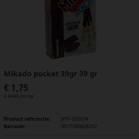
Bestellingen
PROMOTIES
Uitloggen
Mikado pocket 39gr 39 gr
€ 1,75
€ 44,88 per kg
Product referentie
:
JYYF-005074
Barcode
:
3017760628297