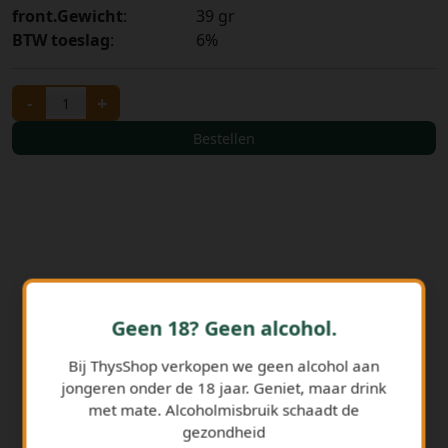
front.Gewicht
:
39 gr
BTW toeslag
:
6%
-
+
Bestellen
Geen 18? Geen alcohol.
Bij ThysShop verkopen we geen alcohol aan
GERELATEERDE PRODUCTEN
jongeren onder de 18 jaar. Geniet, maar drink
met mate. Alcoholmisbruik schaadt de
gezondheid