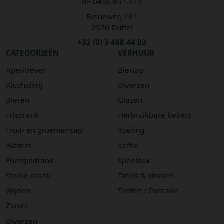
BE 0436.851.970
Binneweg 261
2570 Duffel
+32 (0) 3 488 44 03
CATEGORIEËN
VERHUUR
Aperitieven
Biertap
Alcoholvrij
Diversen
Bieren
Glazen
Frisdrank
Herbruikbare bekers
Fruit- en groentensap
Koeling
Waters
Koffie
Energiedrank
Spoelbak
Sterke drank
Tafels & stoelen
Wijnen
Tenten / Parasols
Zuivel
Diversen