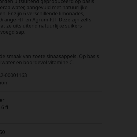
rden uitsluitend geproduceerd op basis
neraalwater, aangevuld met natuurlijke
n. Er zijn 6 verschillende limonades,
range-FIT en Agrum-FIT. Deze zijn zelfs
at ze uitsluitend natuurlijke suikers
evoegd sap.
 de smaak van zoete sinaasappels. Op basis
lwater en boordevol vitamine C.
2-00001163
mon
ter
6 fl
,50