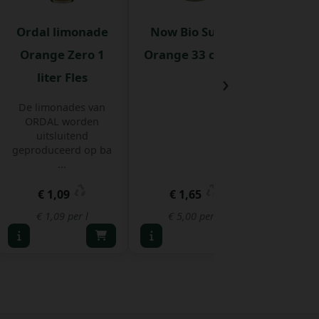
Ordal limonade
Now Bio Sunny
Ritch
Orange Zero 1
Orange 33 cl Fles
27,5
›
liter Fles
Verfriss
limonade
De limonades van
bieden ve
ORDAL worden
uitsluitend
geproduceerd op ba
...
€ 1,09
€ 1,65
€
€ 1,09 per l
€ 5,00 per l
€ 5,