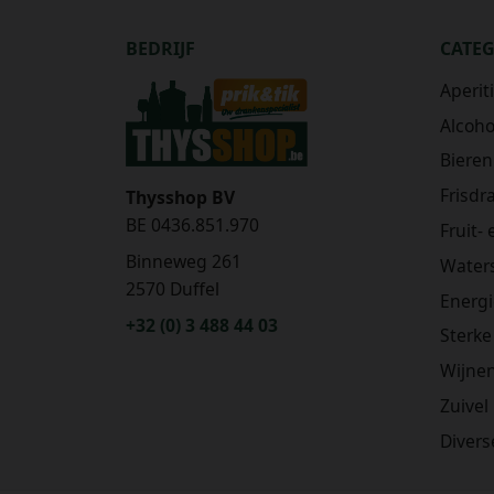
BEDRIJF
CATE
Aperit
Alcohol
Bieren
Frisdr
Thysshop BV
BE 0436.851.970
Fruit-
Binneweg 261
Water
2570 Duffel
Energ
+32 (0) 3 488 44 03
Sterke
Wijne
Zuivel
Divers