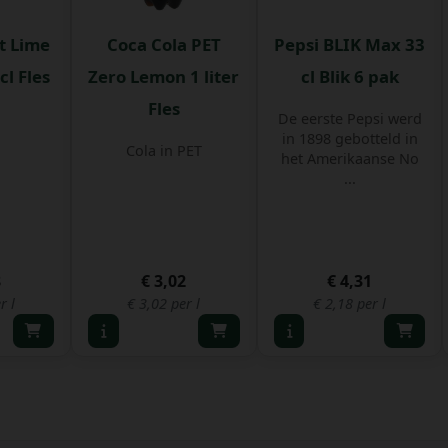
t Lime
Coca Cola PET
Pepsi BLIK Max 33
cl Fles
Zero Lemon 1 liter
cl Blik 6 pak
Fles
De eerste Pepsi werd
in 1898 gebotteld in
Cola in PET
het Amerikaanse No
...
8
€ 3,02
€ 4,31
r l
€ 3,02 per l
€ 2,18 per l