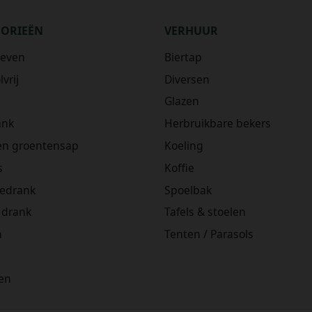
GORIEËN
VERHUUR
ieven
Biertap
vrij
Diversen
Glazen
ank
Herbruikbare bekers
 en groentensap
Koeling
s
Koffie
iedrank
Spoelbak
 drank
Tafels & stoelen
n
Tenten / Parasols
en