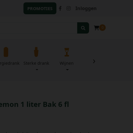
Inloggen
PROMOTIES
0
›
rgiedrank
Sterke drank
Wijnen
Zuivel
Divers
mon 1 liter Bak 6 fl