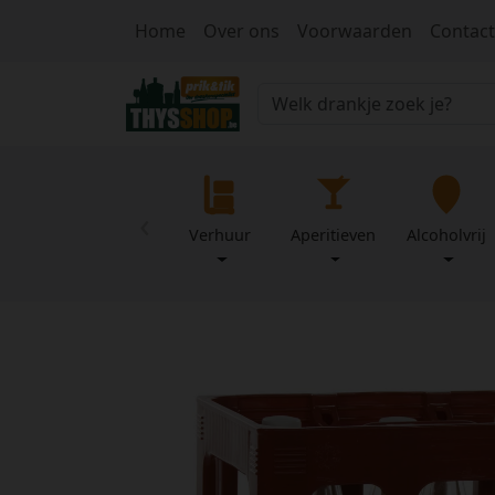
Home
Over ons
Voorwaarden
Contact
‹
Verhuur
Aperitieven
Alcoholvrij
Home
Over
Mijn
ons
profiel
Voorwaarden
Contact
Wachtwoord