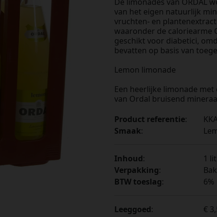
De limonades van ORDAL wo
van het eigen natuurlijk mi
vruchten- en plantenextracte
waaronder de caloriearme O
geschikt voor diabetici, omd
bevatten op basis van toeg
Lemon limonade
Een heerlijke limonade met
van Ordal bruisend mineraa
Product referentie
:
KKA
Smaak
:
Le
Inhoud
:
1 li
Verpakking
:
Bak 
BTW toeslag
:
6%
Leeggoed
:
€ 3