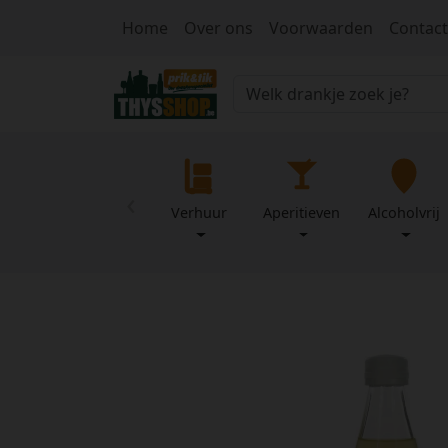
Home
Over ons
Voorwaarden
Contact
‹
Verhuur
Aperitieven
Alcoholvrij
Home
Over
Mijn
ons
profiel
Voorwaarden
Contact
Wachtwoord