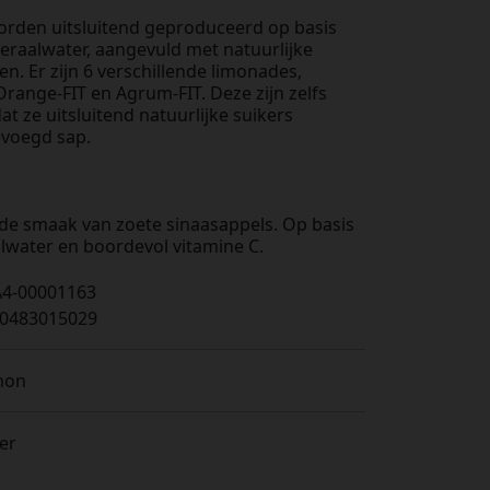
rden uitsluitend geproduceerd op basis
neraalwater, aangevuld met natuurlijke
n. Er zijn 6 verschillende limonades,
range-FIT en Agrum-FIT. Deze zijn zelfs
at ze uitsluitend natuurlijke suikers
evoegd sap.
 de smaak van zoete sinaasappels. Op basis
lwater en boordevol vitamine C.
4-00001163
0483015029
mon
ter
s