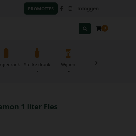
Inloggen
PROMOTIES
0
›
rgiedrank
Sterke drank
Wijnen
Zuivel
Divers
mon 1 liter Fles