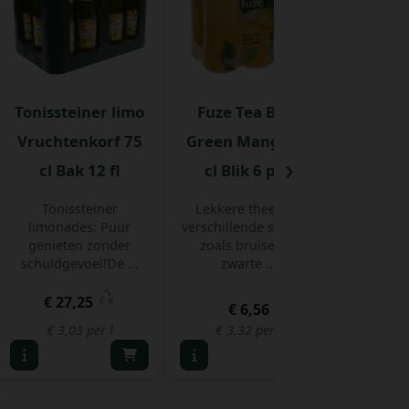
Tonissteiner limo
Fuze Tea BLIK
Sprite 
Vruchtenkorf 75
Green Mango 33
Sprite
›
cl Bak 12 fl
cl Blik 6 pak
dorstl
unieke, 
le
Tönissteiner
Lekkere thee met
limonades: Puur
verschillende smaken
genieten zonder
zoals bruisende
schuldgevoel!De ...
zwarte ...
€ 27,25
€ 
€ 6,56
€ 3,03 per l
€ 3,32 per l
€ 3,