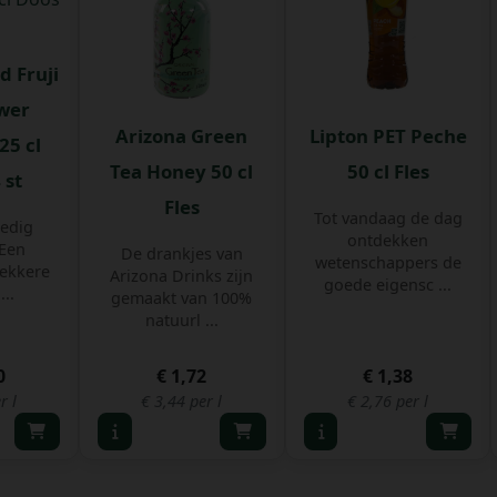
d Fruji
ower
Arizona Green
Lipton PET Peche
25 cl
Tea Honey 50 cl
50 cl Fles
 st
Fles
Tot vandaag de dag
ledig
ontdekken
 Een
De drankjes van
wetenschappers de
lekkere
Arizona Drinks zijn
goede eigensc ...
...
gemaakt van 100%
natuurl ...
0
€ 1,72
€ 1,38
r l
€ 3,44 per l
€ 2,76 per l