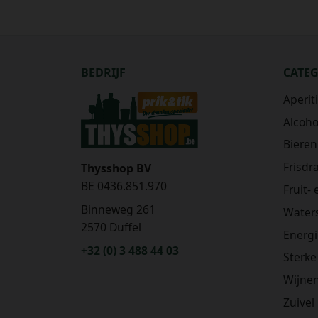
BEDRIJF
CATE
Aperit
Alcohol
Bieren
Frisdr
Thysshop BV
BE 0436.851.970
Fruit-
Binneweg 261
Water
2570 Duffel
Energ
+32 (0) 3 488 44 03
Sterke
Wijne
Zuivel