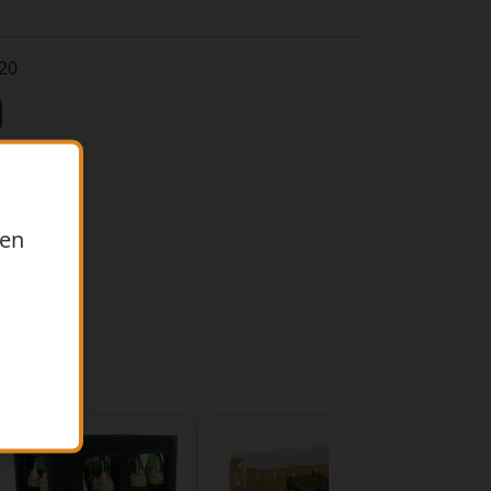
,20
ren