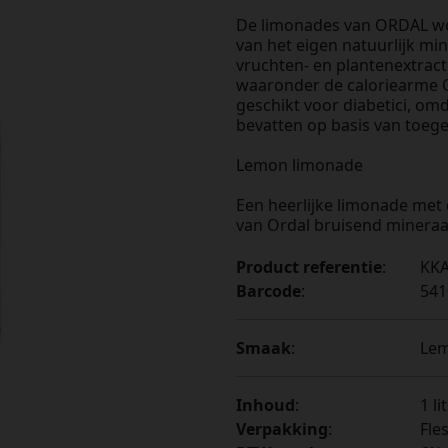
De limonades van ORDAL wo
van het eigen natuurlijk mi
vruchten- en plantenextracte
waaronder de caloriearme O
geschikt voor diabetici, omd
bevatten op basis van toeg
Lemon limonade
Een heerlijke limonade met
van Ordal bruisend mineraa
Product referentie
:
KKA
Barcode
:
541
Smaak
:
Le
Inhoud
:
1 li
Verpakking
:
Fle