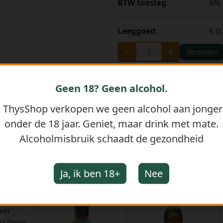
BTW toeslag
:
6%
Leeggoed
:
€ 0
-
+
Bestellen
Geen 18? Geen alcohol.
j ThysShop verkopen we geen alcohol aan jonge
onder de 18 jaar. Geniet, maar drink met mate.
Alcoholmisbruik schaadt de gezondheid
GERELATEERDE PRODUCTEN
Ja, ik ben 18+
Nee