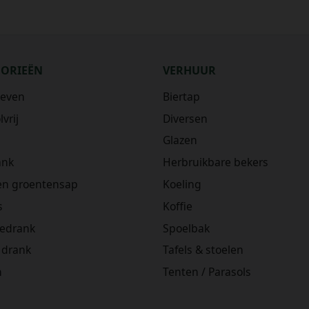
GORIEËN
VERHUUR
ieven
Biertap
vrij
Diversen
Glazen
ank
Herbruikbare bekers
 en groentensap
Koeling
s
Koffie
iedrank
Spoelbak
 drank
Tafels & stoelen
n
Tenten / Parasols