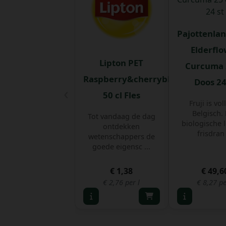
Pajottenlan
Elderfl
Lipton PET
Curcuma 
Raspberry&cherryblossom
Doos 24
‹
50 cl Fles
Fruji is vol
Belgisch.
Tot vandaag de dag
biologische 
ontdekken
frisdran 
wetenschappers de
goede eigensc ...
€ 1,38
€ 49,6
€ 2,76 per l
€ 8,27 pe