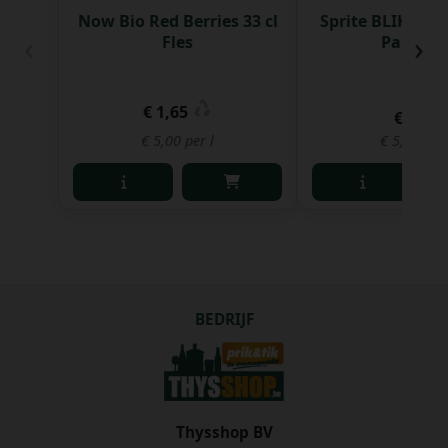
Now Bio Red Berries 33 cl
Sprite BLIK Regu
‹
›
Fles
Pak 12 s
€ 1,65
€ 9,76
€ 5,00 per l
€ 5,43 per 
BEDRIJF
Thysshop BV