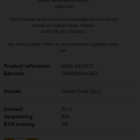
smaak een unieke ervaring!
100% FUN
Fanta Orange bevat uitsluitend natuurlijke aromas die zijn
smaak zo uniek en lekker maken!
NATUURLIJKE AROMA'S
Een Fanta geeft je 100% van de aanbevolen dagelijkse dosis
fun.
Product referentie
:
KK6K-6530CO
Barcode
:
5449000341457
Smaak
:
Forest Fruit Zero
Inhoud
:
33 cl
Verpakking
:
Blik
BTW toeslag
:
6%