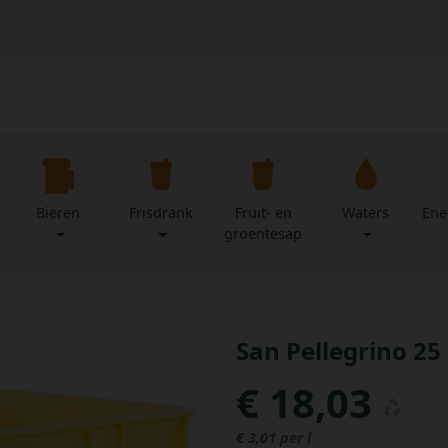
Bieren
Frisdrank
Fruit- en
Waters
Ene
groentesap
San Pellegrino 25 
€ 18,03
€ 3,01 per l