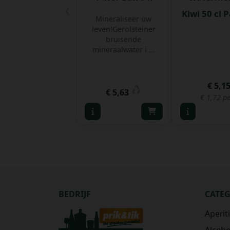
‹
Kiwi 50 cl P
Mineraliseer uw
leven!Gerolsteiner
bruisende
mineraalwater i ...
€ 5,1
€ 5,63
€ 1,72 pe
BEDRIJF
CATE
Aperit
Alcohol