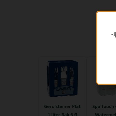
Bi
Gerolsteiner Plat
Spa Touch 
1 liter Bak 6 fl
Watermel