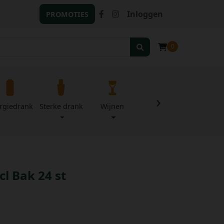
Inloggen
PROMOTIES
0
›
rgiedrank
Sterke drank
Wijnen
Zuivel
Divers
cl Bak 24 st