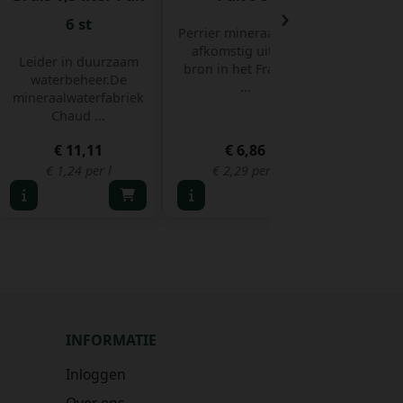
›
6 st
Perrier mineraalwater
afkomstig uit een
Leider in duurzaam
Nestlé 
bron in het Franse d
waterbeheer.De
een plat
...
mineraalwaterfabriek
geschikt
Chaud ...
€ 11,11
€ 6,86
€
€ 1,24 per l
€ 2,29 per l
INFORMATIE
Inloggen
Over ons