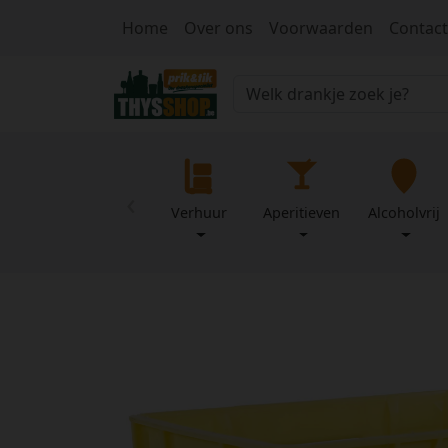
Home
Over ons
Voorwaarden
Contact
‹
Verhuur
Aperitieven
Alcoholvrij
Home
Over
Mijn
ons
profiel
Voorwaarden
Contact
Wachtwoord