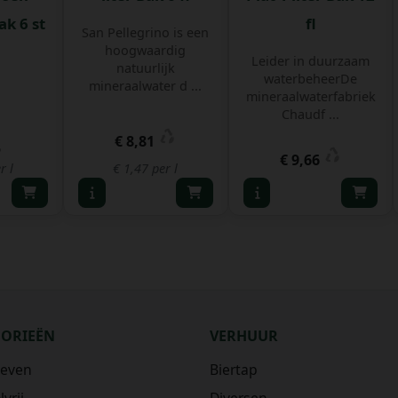
ak 6 st
fl
San Pellegrino is een
hoogwaardig
Leider in duurzaam
natuurlijk
waterbeheerDe
mineraalwater d ...
mineraalwaterfabriek
Chaudf ...
€ 8,81
5
€ 9,66
r l
€ 1,47 per l
GORIEËN
VERHUUR
ieven
Biertap
vrij
Diversen