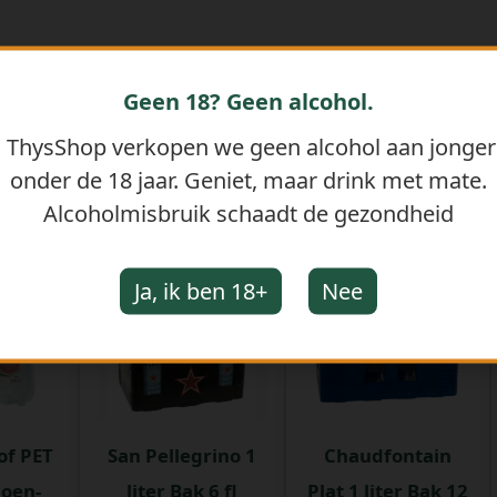
Geen 18? Geen alcohol.
j ThysShop verkopen we geen alcohol aan jonge
onder de 18 jaar. Geniet, maar drink met mate.
GERELATEERDE PRODUCTEN
Alcoholmisbruik schaadt de gezondheid
Ja, ik ben 18+
Nee
of PET
San Pellegrino 1
Chaudfontain
oen-
liter Bak 6 fl
Plat 1 liter Bak 12