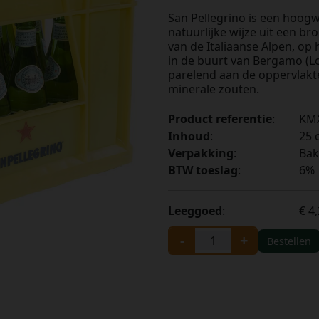
San Pellegrino is een hoogw
natuurlijke wijze uit een br
van de Italiaanse Alpen, op
in de buurt van Bergamo (Lo
parelend aan de oppervlakte
minerale zouten.
Product referentie
:
KM
Inhoud
:
25 c
Verpakking
:
Bak
BTW toeslag
:
6%
Leeggoed
:
€ 4
-
+
Bestellen