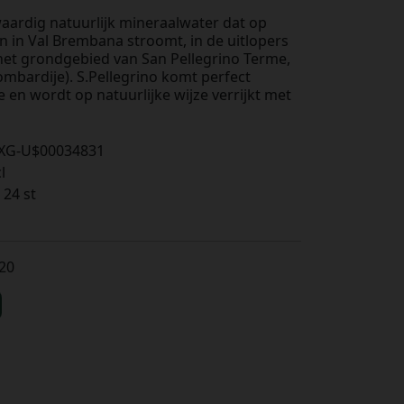
aardig natuurlijk mineraalwater dat op
on in Val Brembana stroomt, in de uitlopers
 het grondgebied van San Pellegrino Terme,
mbardije). S.Pellegrino komt perfect
 en wordt op natuurlijke wijze verrijkt met
XG-U$00034831
l
 24 st
,20