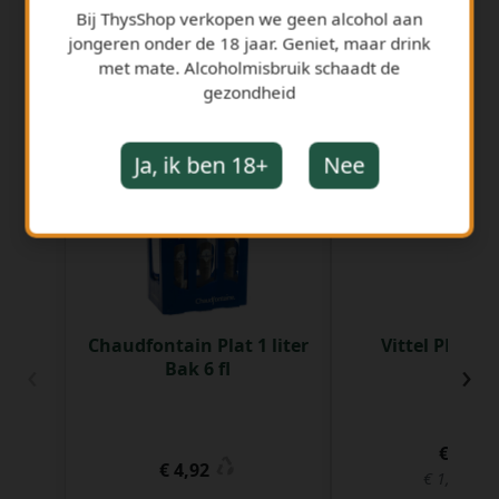
Bij ThysShop verkopen we geen alcohol aan
jongeren onder de 18 jaar. Geniet, maar drink
met mate. Alcoholmisbruik schaadt de
gezondheid
GERELATEERDE PRODUCTEN
Ja, ik ben 18+
Nee
Chaudfontain Plat 1 liter
Vittel PET 50 
‹
›
Bak 6 fl
€ 0,76
€ 4,92
€ 1,52 per 