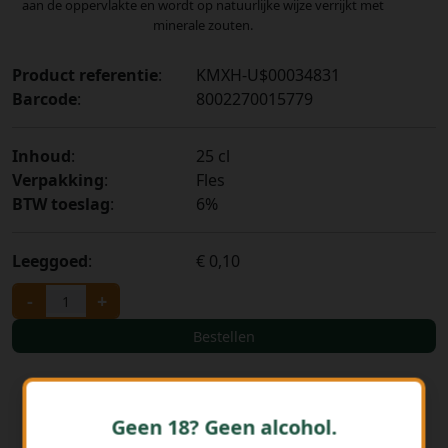
aan de oppervlakte en wordt op natuurlijke wijze verrijkt met
minerale zouten.
Product referentie
:
KMXH-U$00034831
Barcode
:
8002270015779
Inhoud
:
25 cl
Verpakking
:
Fles
BTW toeslag
:
6%
Leeggoed
:
€ 0,10
-
+
Bestellen
Geen 18? Geen alcohol.