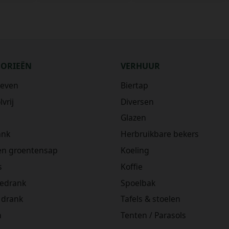
GORIEËN
VERHUUR
ieven
Biertap
vrij
Diversen
Glazen
ank
Herbruikbare bekers
 en groentensap
Koeling
s
Koffie
iedrank
Spoelbak
 drank
Tafels & stoelen
n
Tenten / Parasols