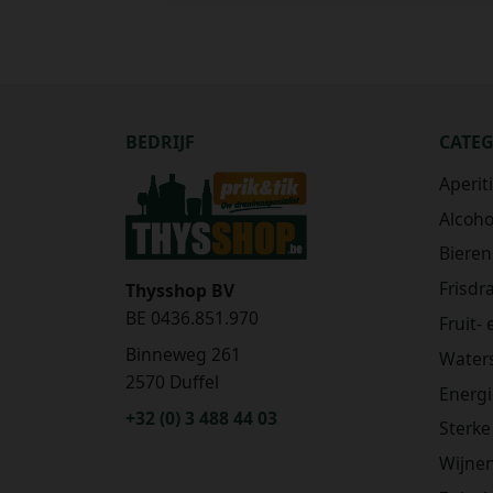
BEDRIJF
CATE
Aperit
Alcohol
Bieren
Frisdr
Thysshop BV
BE 0436.851.970
Fruit-
Binneweg 261
Water
2570 Duffel
Energ
+32 (0) 3 488 44 03
Sterke
Wijne