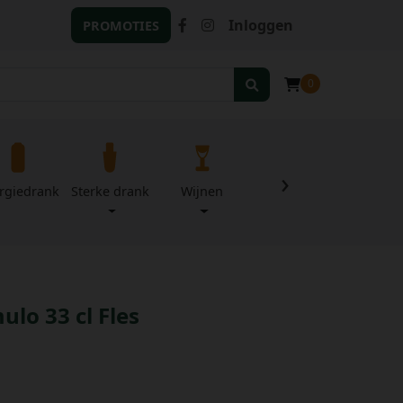
Inloggen
PROMOTIES
0
›
rgiedrank
Sterke drank
Wijnen
Zuivel
Divers
ulo 33 cl Fles