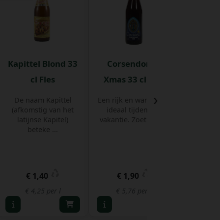
Kapittel Blond 33
Corsendonck
Sporty 
cl Fles
Xmas 33 cl Fles
cl
›
De naam Kapittel
Een rijk en warm bier,
De Spo
(afkomstig van het
ideaal tijdens de
Origin-E
latijnse Kapitel)
vakantie. Zoet van ...
een blen
beteke ...
€ 1,40
€ 1,90
€
€ 4,25 per l
€ 5,76 per l
€ 15