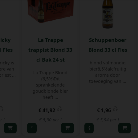
ricky
La Trappe
Schuppenboer
l Fles
trappist Blond 33
Blond 33 cl Fles
cl Bak 24 st
icky is
blond volmondig
ere van
bier8,5%alcfruitig
La Trappe Blond
riest ...
aroma door
(6,5%)Dit
toevoeging van ...
sprankelende
goudblonde bier
heeft ...
€ 41,92
€ 1,96
r l
€ 5,30 per l
€ 5,94 per l