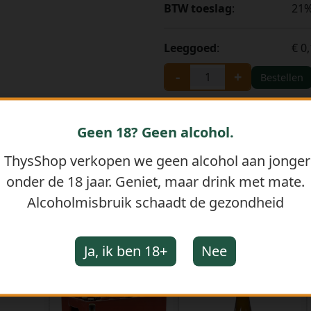
BTW toeslag
:
21
Leeggoed
:
€ 0
-
+
Bestellen
Geen 18? Geen alcohol.
j ThysShop verkopen we geen alcohol aan jonge
onder de 18 jaar. Geniet, maar drink met mate.
Alcoholmisbruik schaadt de gezondheid
GERELATEERDE PRODUCTEN
Ja, ik ben 18+
Nee