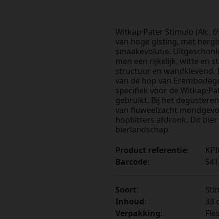
Witkap·Pater Stimulo (Alc. 6
van hoge gisting, met hergis
smaakevolutie. Uitgeschonke
men een rijkelijk, witte en
structuur en wandklevend. I
van de hop van Erembodegem 
specifiek voor de Witkap·Pa
gebruikt. Bij het deguster
van fluweelzacht mondgevoel
hopbitters afdronk. Dit bier 
bierlandschap.
Product referentie
:
KPI
Barcode
:
541
Soort
:
Sti
Inhoud
:
33 c
Verpakking
:
Fle