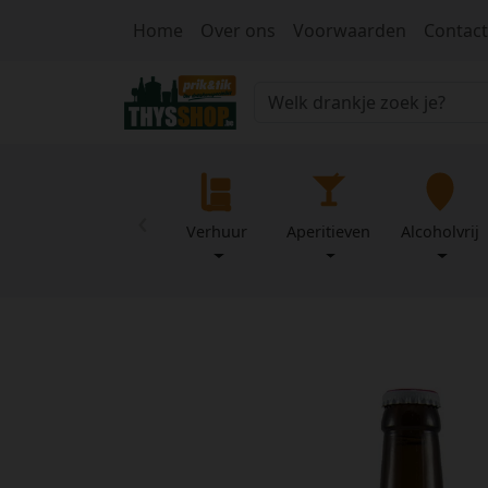
Home
Over ons
Voorwaarden
Contact
‹
Verhuur
Aperitieven
Alcoholvrij
Home
Over
Mijn
ons
profiel
Voorwaarden
Contact
Wachtwoord