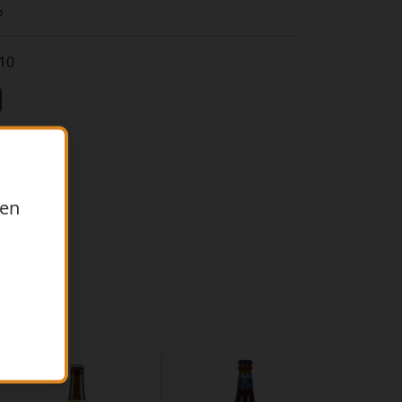
%
,10
ren