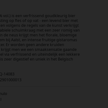
% vol.) is een verfrissend goudkleurig bier
ting op fles of op vat - een levend bier met
n volgens de regels van de kunst verkrijgt
 stabiele schuimkraag met een zeer romig van
n de neus krijgt men het florale, bloemige
bij Aalst, en intense fruitige gistaromas
ter. Er worden geen andere kruiden
en krijgt men we een smaaksensatie gaande
 via verfrissend en uiteindelijk een lekkere
is zeer digestief en uniek in het Belgisch
Q-14083
2901000013
mulo
l
s