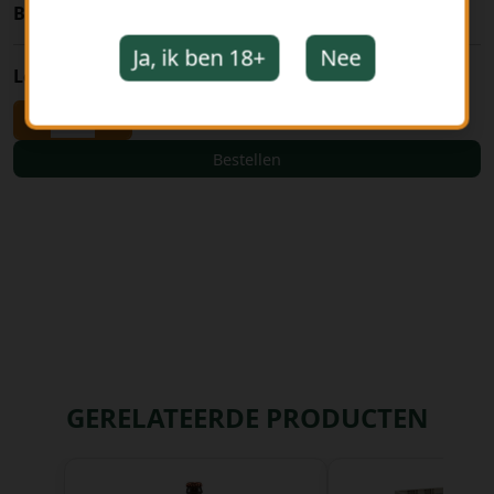
BTW toeslag
:
21%
Ja, ik ben 18+
Nee
Leeggoed
:
€ 0,10
-
+
Bestellen
GERELATEERDE PRODUCTEN