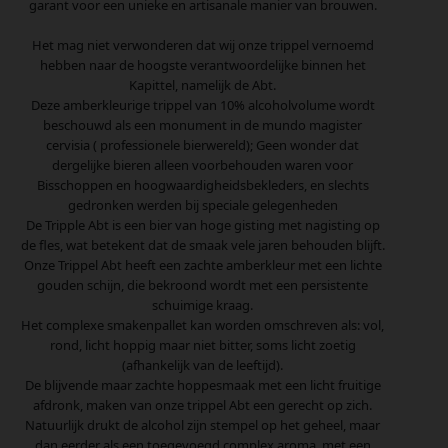
garant voor een unieke en artisanale manier van brouwen.
Het mag niet verwonderen dat wij onze trippel vernoemd
hebben naar de hoogste verantwoordelijke binnen het
Kapittel, namelijk de Abt.
Deze amberkleurige trippel van 10% alcoholvolume wordt
beschouwd als een monument in de mundo magister
cervisia ( professionele bierwereld); Geen wonder dat
dergelijke bieren alleen voorbehouden waren voor
Bisschoppen en hoogwaardigheidsbekleders, en slechts
gedronken werden bij speciale gelegenheden
De Tripple Abt is een bier van hoge gisting met nagisting op
de fles, wat betekent dat de smaak vele jaren behouden blijft.
Onze Trippel Abt heeft een zachte amberkleur met een lichte
gouden schijn, die bekroond wordt met een persistente
schuimige kraag.
Het complexe smakenpallet kan worden omschreven als: vol,
rond, licht hoppig maar niet bitter, soms licht zoetig
(afhankelijk van de leeftijd).
De blijvende maar zachte hoppesmaak met een licht fruitige
afdronk, maken van onze trippel Abt een gerecht op zich.
Natuurlijk drukt de alcohol zijn stempel op het geheel, maar
dan eerder als een toegevoegd complex aroma, met een