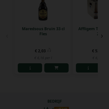
Maredsous Bruin 33 cl
Affligem Tripel 
‹
›
Fles
24 st
€ 2,03
€ 52,27
€ 6,16 per l
€ 6,60 per 
BEDRIJF